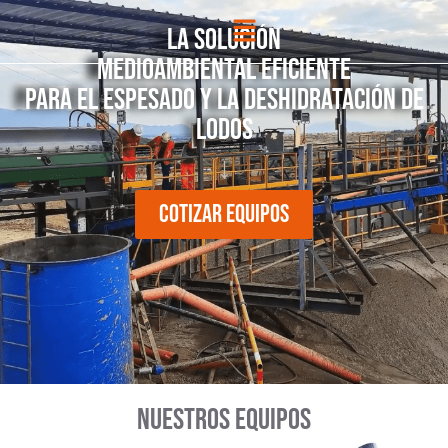
La solución
medioambiental eficiente
para el espesado y la deshidratación de
lodos
↓
COTIZAR EQUIPOS
Nuestros equipos