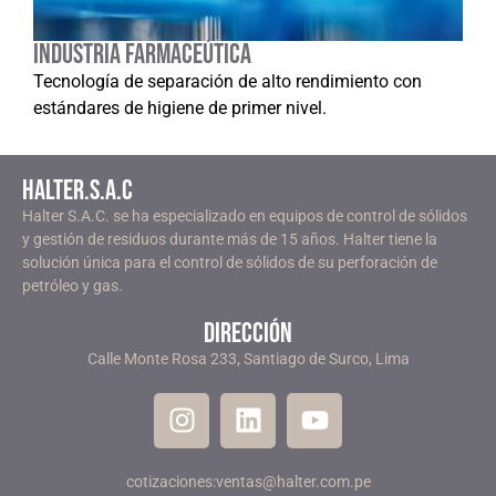
INDUSTRIA FARMACEÚTICA
Tecnología de separación de alto rendimiento con
estándares de higiene de primer nivel.
Halter.S.A.C
Halter S.A.C. se ha especializado en equipos de control de sólidos
y gestión de residuos durante más de 15 años. Halter tiene la
solución única para el control de sólidos de su perforación de
petróleo y gas.
dirección
Calle Monte Rosa 233, Santiago de Surco, Lima
cotizaciones:ventas@halter.com.pe